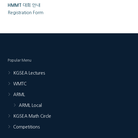
HMMT
대회 안내
Registration Form
Popular Menu
KGSEA Lectures
WMTC
ARML
ARML Local
KGSEA Math Circle
Competitions