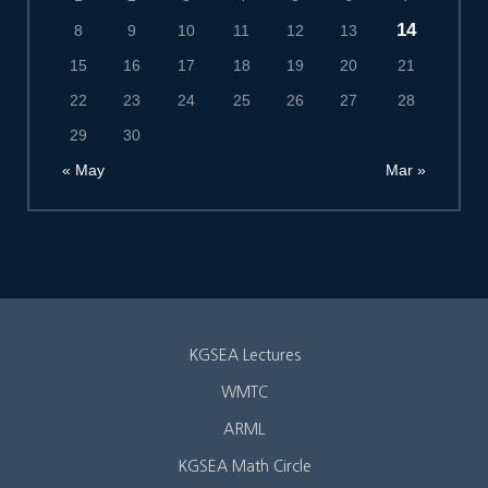
14
8
9
10
11
12
13
15
16
17
18
19
20
21
22
23
24
25
26
27
28
29
30
« May
Mar »
KGSEA Lectures
WMTC
ARML
KGSEA Math Circle