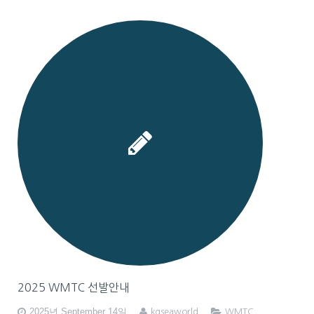
2025 WMTC 선발안내
2025년 September 14일
kgseaworld
WMTC