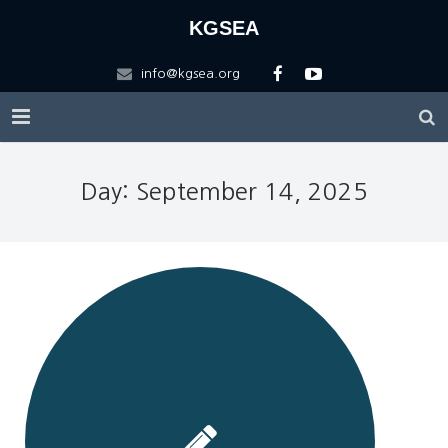
KGSEA
info@kgsea.org
HOME
Day: September 14, 2025
KGSEA
Education
About KGSEA
Competitions
Vision
KGSEA Math Circle
Contact US
History of KGSEA
Math Science Camp
ARML Local
Scholarship
KGSEA Lectures
ARML Final
Registration Forms
Apply for ARML Local
Logo Description
WMTC2025
Friends
2026 A(I)RML 한국대표팀 선발 안내