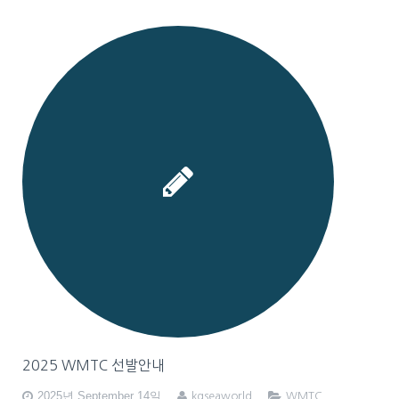
2025 WMTC 선발안내
2025년 September 14일
kgseaworld
WMTC