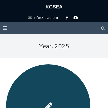
KGSEA
info@kgsea.org
HOME
Year: 2025
KGSEA
Education
About KGSEA
Competitions
Vision
KGSEA Math Circle
Contact US
History of KGSEA
Math Science Camp
ARML Local
Scholarship
KGSEA Lectures
ARML Final
Registration Forms
Apply for ARML Local
Logo Description
WMTC2025
Friends
2026 A(I)RML 한국대표팀 선발 안내