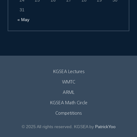
24
25
26
27
28
29
30
31
« May
KGSEA Lectures
WMTC
ARML
KGSEA Math Circle
Competitions
© 2025 All rights reserved. KGSEA by
PatrickYoo