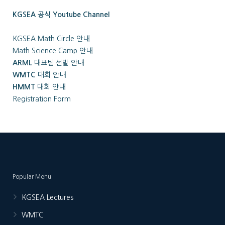
KGSEA 공식 Youtube Channel
KGSEA Math Circle 안내
Math Science Camp 안내
ARML
대표팀 선발 안내
WMTC
대회 안내
HMMT
대회 안내
Registration Form
Popular Menu
KGSEA Lectures
WMTC