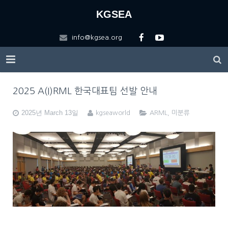
KGSEA
info@kgsea.org
HOME
2025 A(I)RML 한국대표팀 선발 안내
KGSEA
2025년 March 13일
kgseaworld
ARML
,
미분류
Education
About KGSEA
Competitions
Vision
KGSEA Math Circle
Contact US
History of KGSEA
Math Science Camp
ARML Local
Scholarship
KGSEA Lectures
ARML Final
Registration Forms
Apply for ARML Local
Logo Description
WMTC2025
Friends
2026 A(I)RML 한국대표팀 선발 안내